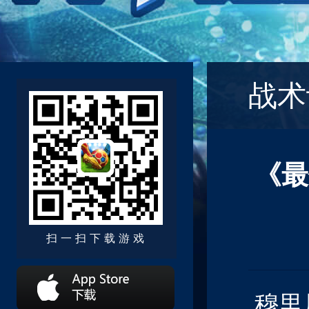
战术
《最
扫一扫下载游戏
穆里