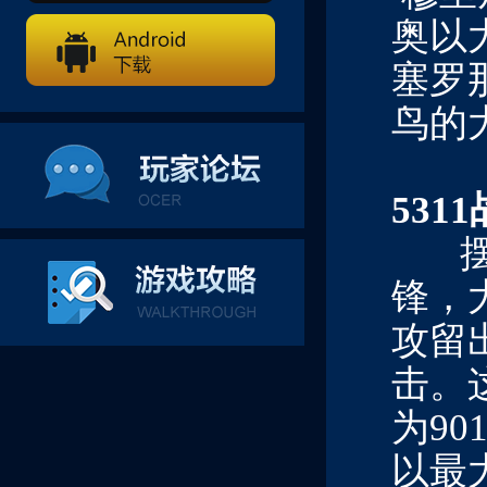
奥以
塞罗
鸟的
5311
锋，
攻留
击。
为9
以最