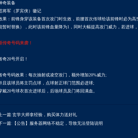
神奇装备
范将军（罗宾侠）徽记
效果：前锋身穿该装备首次攻门时生效，前腰首次传球给该前锋时必为高
能暂时替换），此时该前锋血量降为1，同时大幅提高攻门威力，若进球
新传奇号码来袭！
传奇20号开启！
传奇号码效果：每次抽射或凌空攻门，额外增加20%威力;
并且该球员将主罚点球，点球射正球门范围必进球;
穿戴20号球衣首次进球后，后场球员及门将回满血。
上一篇:玄学大师拿经验，购买体力送好礼
下一篇:【公告】服务器网络不稳定，导致无法登陆说明