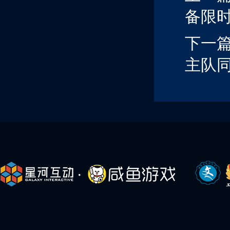
备限
下一篇
主队