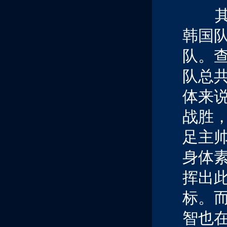
其实
韩国
队。
队总共
体来
战胜
足主
身体
挥出
标。
智也