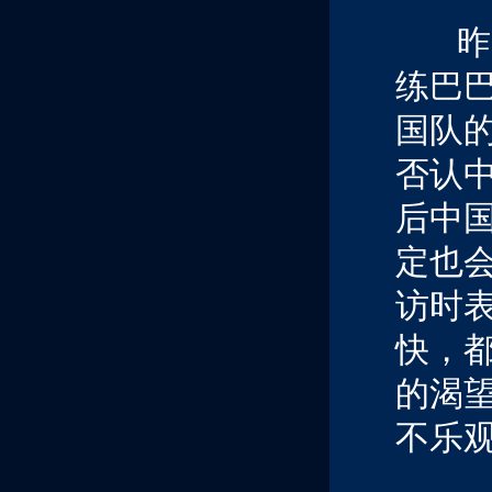
昨日
练巴
国队
否认
后中
定也
访时
快，
的渴
不乐