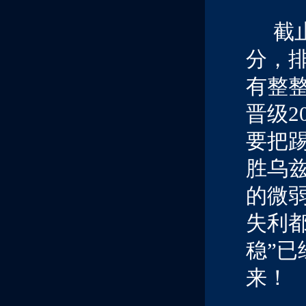
截止
分，
有整
晋级2
要把
胜乌
的微
失利都
稳”
来！